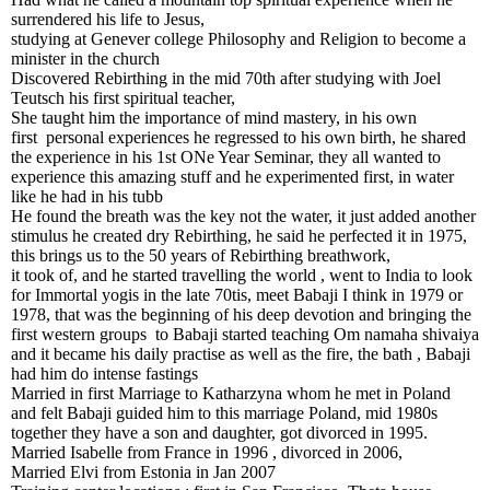
surrendered his life to Jesus,
studying at Genever college Philosophy and Religion to become a
minister in the church
Discovered Rebirthing in the mid 70th after studying with Joel
Teutsch his first spiritual teacher,
She taught him the importance of mind mastery, in his own
first personal experiences he regressed to his own birth, he shared
the experience in his 1st ONe Year Seminar, they all wanted to
experience this amazing stuff and he experimented first, in water
like he had in his tubb
He found the breath was the key not the water, it just added another
stimulus he created dry Rebirthing, he said he perfected it in 1975,
this brings us to the 50 years of Rebirthing breathwork,
it took of, and he started travelling the world , went to India to look
for Immortal yogis in the late 70tis, meet Babaji I think in 1979 or
1978, that was the beginning of his deep devotion and bringing the
first western groups to Babaji started teaching Om namaha shivaiya
and it became his daily practise as well as the fire, the bath , Babaji
had him do intense fastings
Married in first Marriage to Katharzyna whom he met in Poland
and felt Babaji guided him to this marriage Poland, mid 1980s
together they have a son and daughter, got divorced in 1995.
Married Isabelle from France in 1996 , divorced in 2006,
Married Elvi from Estonia in Jan 2007