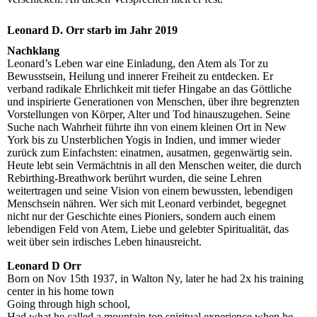
Leonard D. Orr starb im Jahr 2019
Nachklang
Leonard’s Leben war eine Einladung, den Atem als Tor zu
Bewusstsein, Heilung und innerer Freiheit zu entdecken. Er
verband radikale Ehrlichkeit mit tiefer Hingabe an das Göttliche
und inspirierte Generationen von Menschen, über ihre begrenzten
Vorstellungen von Körper, Alter und Tod hinauszugehen. Seine
Suche nach Wahrheit führte ihn von einem kleinen Ort in New
York bis zu Unsterblichen Yogis in Indien, und immer wieder
zurück zum Einfachsten: einatmen, ausatmen, gegenwärtig sein.
Heute lebt sein Vermächtnis in all den Menschen weiter, die durch
Rebirthing-Breathwork berührt wurden, die seine Lehren
weitertragen und seine Vision von einem bewussten, lebendigen
Menschsein nähren. Wer sich mit Leonard verbindet, begegnet
nicht nur der Geschichte eines Pioniers, sondern auch einem
lebendigen Feld von Atem, Liebe und gelebter Spiritualität, das
weit über sein irdisches Leben hinausreicht.
Leonard D Orr
Born on Nov 15th 1937, in Walton Ny, later he had 2x his training
center in his home town
Going through high school,
Had what he called a mountain top spiritual experience when he