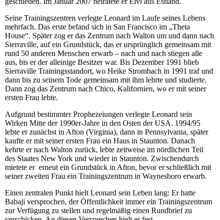
geschieden. Im Januar 2007 heiratete er Elvi aus Estland.
Seine Trainingszentren verlegte Leonard im Laufe seines Lebens
mehrfach. Das erste befand sich in San Francisco im „Theta
House“. Später zog er das Zentrum nach Walton um und dann nach
Sierraville, auf ein Grundstück, das er ursprünglich gemeinsam mit
rund 50 anderen Menschen erwarb – nach und nach stiegen alle
aus, bis er der alleinige Besitzer war. Bis Dezember 1991 blieb
Sierraville Trainingsstandort, wo Heike Strombach in 1991 traf und
dann bis zu seinem Tode gemeinsam mit ihm lehrte und studierte.
Dann zog das Zentrum nach Chico, Kalifornien, wo er mit seiner
ersten Frau lebte.
Aufgrund bestimmter Prophezeiungen verlegte Leonard sein
Wirken Mitte der 1990er-Jahre in den Osten der USA. 1994/95
lebte er zunächst in Afton (Virginia), dann in Pennsylvania, später
kaufte er mit seiner ersten Frau ein Haus in Staunton. Danach
kehrte er nach Walton zurück, lebte zeitweise im nördlichen Teil
des Staates New York und wieder in Staunton. Zwischendurch
mietete er erneut ein Grundstück in Afton, bevor er schließlich mit
seiner zweiten Frau ein Trainingszentrum in Waynesboro erwarb.
Einen zentralen Punkt hielt Leonard sein Leben lang: Er hatte
Babaji versprochen, der Öffentlichkeit immer ein Trainingszentrum
zur Verfügung zu stellen und regelmäßig einen Rundbrief zu
verschicken. An diesen Versprechen hielt er fest.