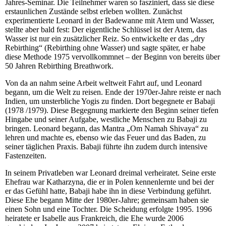
Jahres-Seminar. Die Teilnehmer waren so fasziniert, dass sie diese
erstaunlichen Zustände selbst erleben wollten. Zunächst
experimentierte Leonard in der Badewanne mit Atem und Wasser,
stellte aber bald fest: Der eigentliche Schlüssel ist der Atem, das
Wasser ist nur ein zusätzlicher Reiz. So entwickelte er das „dry
Rebirthing“ (Rebirthing ohne Wasser) und sagte später, er habe
diese Methode 1975 vervollkommnet – der Beginn von bereits über
50 Jahren Rebirthing Breathwork.
Von da an nahm seine Arbeit weltweit Fahrt auf, und Leonard
begann, um die Welt zu reisen. Ende der 1970er-Jahre reiste er nach
Indien, um unsterbliche Yogis zu finden. Dort begegnete er Babaji
(1978 /1979). Diese Begegnung markierte den Beginn seiner tiefen
Hingabe und seiner Aufgabe, westliche Menschen zu Babaji zu
bringen. Leonard begann, das Mantra „Om Namah Shivaya“ zu
lehren und machte es, ebenso wie das Feuer und das Baden, zu
seiner täglichen Praxis. Babaji führte ihn zudem durch intensive
Fastenzeiten.
In seinem Privatleben war Leonard dreimal verheiratet. Seine erste
Ehefrau war Katharzyna, die er in Polen kennenlernte und bei der
er das Gefühl hatte, Babaji habe ihn in diese Verbindung geführt.
Diese Ehe begann Mitte der 1980er-Jahre; gemeinsam haben sie
einen Sohn und eine Tochter. Die Scheidung erfolgte 1995. 1996
heiratete er Isabelle aus Frankreich, die Ehe wurde 2006